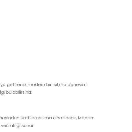
 araya getirerek modern bir ısıtma deneyimi
 bulabilirsiniz.
lzemesinden üretilen ısıtma cihazlarıdır. Modern
erimliliği sunar.