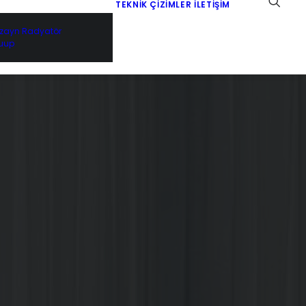
TEKNIK ÇIZIMLER
İLETIŞIM
izayn Radyatör
uup