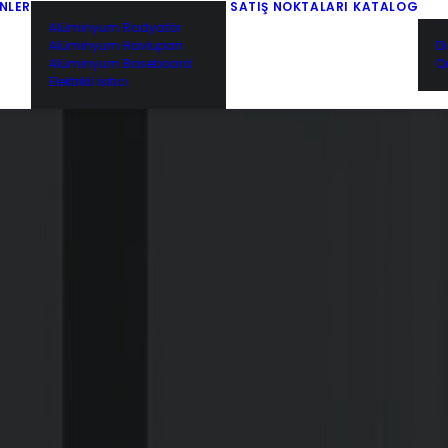
NLER
SATIŞ NOKTALARI
KATALOG
Alüminyum Radyatör
Alüminyum Havlupan
D
Alüminyum Baseboard
Q
Elektrikli Isıtıcı