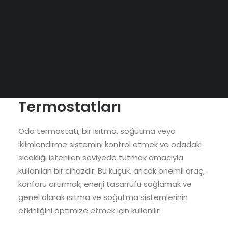
SEARCH
TERMOSTAT
•
0 COMMENTS
Evinizin Sıcaklığını
Kontrol Altına Alın: Oda
Termostatları
Oda termostatı, bir ısıtma, soğutma veya
iklimlendirme sistemini kontrol etmek ve odadaki
sıcaklığı istenilen seviyede tutmak amacıyla
kullanılan bir cihazdır. Bu küçük, ancak önemli araç,
konforu artırmak, enerji tasarrufu sağlamak ve
genel olarak ısıtma ve soğutma sistemlerinin
etkinliğini optimize etmek için kullanılır.